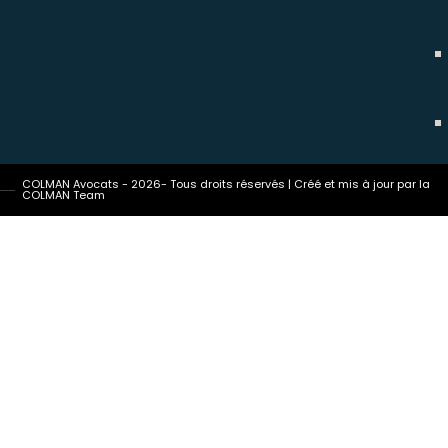
COLMAN Avocats - 2026- Tous droits réservés | Créé et mis à jour par la
COLMAN Team