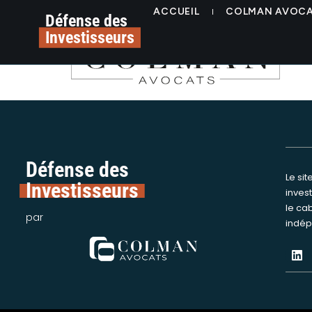
contenu
Logo COLMAN Avocat
ACCUEIL
COLMAN AVOC
principal
Défense des
Investisseurs
Défense des
Le si
Nous int
Investisseurs
inves
assi
le ca
victime
par
indép