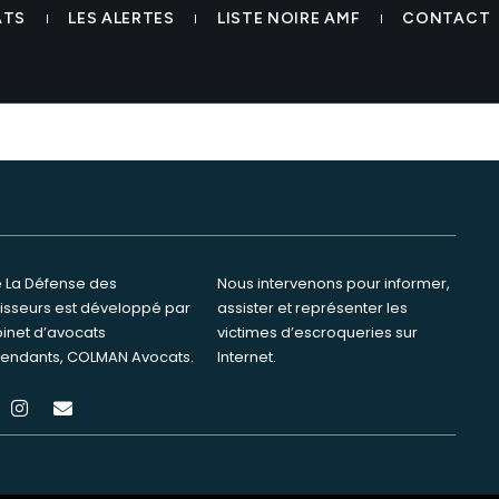
s
ATS
LES ALERTES
LISTE NOIRE AMF
CONTACT
te La Défense des
ervenons pour informer,
tisseurs est développé par
ster et représenter les
binet d’avocats
s d’escroqueries sur
endants, COLMAN Avocats.
Internet.