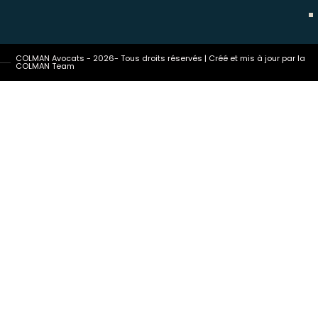
COLMAN Avocats - 2026- Tous droits réservés | Créé et mis à jour par la
COLMAN Team