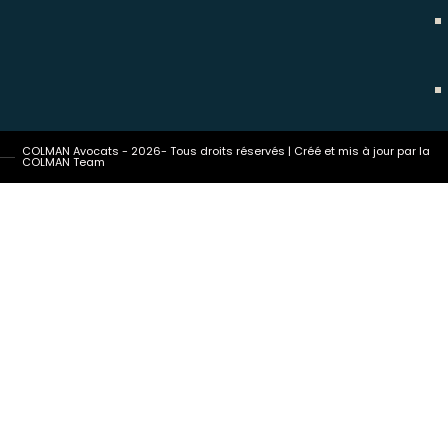
COLMAN Avocats - 2026- Tous droits réservés | Créé et mis à jour par la
COLMAN Team