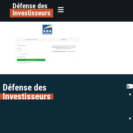
Défense des
alerte colman avocats aba finances
principal
Investisseurs
crypto escroquerie
Défense des
Investisseurs