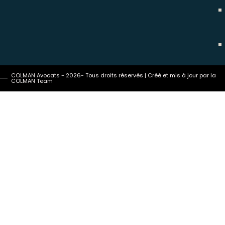
COLMAN Avocats - 2026- Tous droits réservés | Créé et mis à jour par la
COLMAN Team