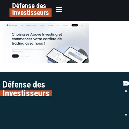
Défense des
alerte arnaque trading above
principal
Investisseurs
investing colman avocats avis
Défense des
Investisseurs