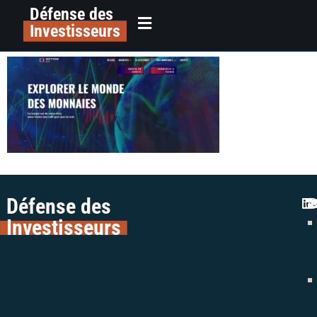
Défense des
alerte arnaque trading action coins
principal
Investisseurs
avis colman avocats liste noire
Défense des
Investisseurs