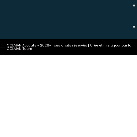
COLMAN Avocats - 2026- Tous droits réservés | Créé et mis à jour par la
COLMAN Team