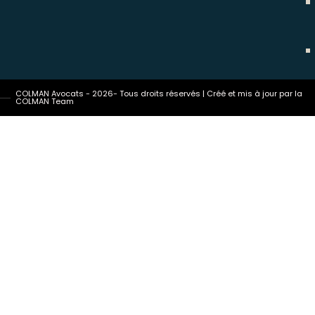
COLMAN Avocats - 2026- Tous droits réservés | Créé et mis à jour par la
COLMAN Team