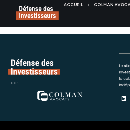
contenu
image-20
ACCUEIL
COLMAN AVOC
principal
Défense des
Investisseurs
Défense des
Le si
Nous int
Investisseurs
inves
assi
le ca
victime
par
indép