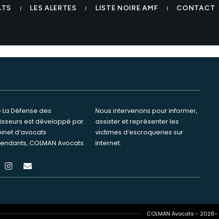
ATS
LES ALERTES
LISTE NOIRE AMF
CONTACT
te La Défense des
ervenons pour informer,
tisseurs est développé par
ster et représenter les
binet d’avocats
s d’escroqueries sur
endants, COLMAN Avocats.
Internet.
COLMAN Avocats - 2026- T