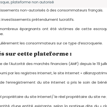
isque
,
plateforme non autorisé
estissements non-autorisés à des consommateurs français.
 investissements prétendument lucratifs.
 nombreux épargnants ont été victimes de cette escroquer
ue.
égulièrement les consommateurs sur ce type d’escroquerie.
s sur cette plateforme :
re de l’Autorité des marchés financiers (AMF) depuis le 19 juill
urni par les registres Internet, le site Internet « allianzpatr
re de l’enregistrement du site Internet a pris le soin de b
éel propriétaire du site Internet/ le réel propriétaire du site
ntité d’une entité existante, selon la pratique dite du « cl