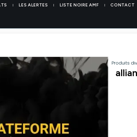
ATS
LES ALERTES
LISTE NOIRE AMF
CONTACT
Produits di
allia