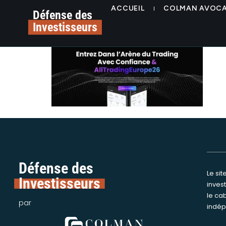
contenu
alerte plateforme all
ACCUEIL
COLMAN AVOC
principal
Défense des
Investisseurs
Défense des
Le si
Nous int
Investisseurs
inves
assi
le ca
victime
par
indép