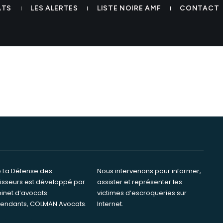
trading europe 26 arnaque c
ATS
LES ALERTES
LISTE NOIRE AMF
CONTACT
te La Défense des
ervenons pour informer,
tisseurs est développé par
ster et représenter les
binet d’avocats
s d’escroqueries sur
endants, COLMAN Avocats.
Internet.