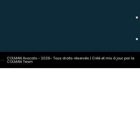
COLMAN Avocats - 2026- Tous droits réservés | Créé et mis à jour par la
COLMAN Team