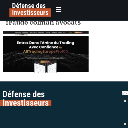
Défense des
alerte arnaque
principal
Investisseurs
alltradingeuropepro100 avis
fraude colman avocats
Défense des
Investisseurs