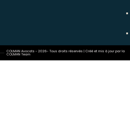
COLMAN Avocats - 2026- Tous droits réservés | Créé et mis à jour par la
COLMAN Team