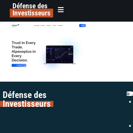
Défense des
alerte arnaque trading colman
principal
Investisseurs
avocats liste noire AMF
Défense des
Investisseurs