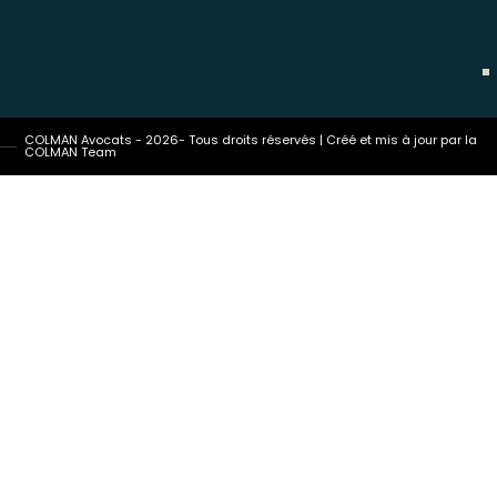
COLMAN Avocats - 2026- Tous droits réservés | Créé et mis à jour par la
COLMAN Team