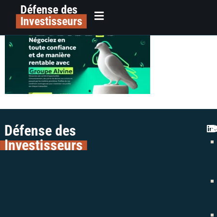
Défense des
Groupe Alvine – [alvinegroup.com]
principal
Investisseurs
Défense des
Investisseurs