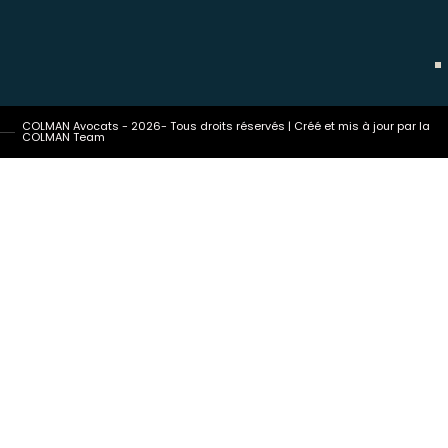
COLMAN Avocats - 2026- Tous droits réservés | Créé et mis à jour par la
COLMAN Team