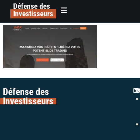
Défense des
alerte arnaque trading avax
principal
Investisseurs
markets colman avocats
Défense des
Investisseurs