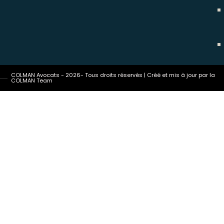
COLMAN Avocats - 2026- Tous droits réservés | Créé et mis à jour par la
COLMAN Team