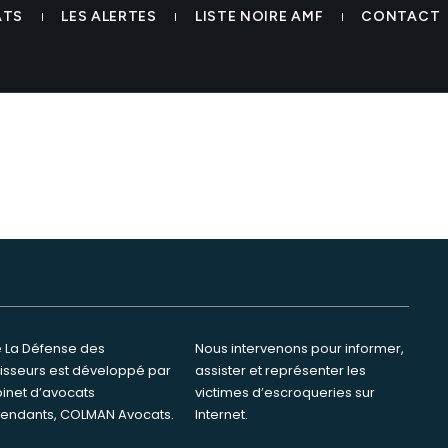
ATS
LES ALERTES
LISTE NOIRE AMF
CONTACT
te La Défense des
ervenons pour informer,
tisseurs est développé par
ster et représenter les
binet d’avocats
s d’escroqueries sur
endants, COLMAN Avocats.
Internet.