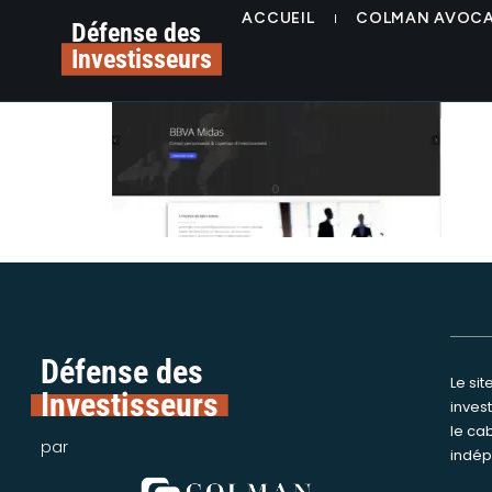
contenu
BBVA Midas
ACCUEIL
COLMAN AVOC
principal
Défense des
Investisseurs
Défense des
Le si
Nous int
Investisseurs
inves
assi
le ca
victime
par
indép