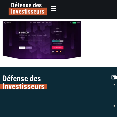
Défense des
alerte plateforme trading binixon
principal
Investisseurs
colman avocats
Défense des
Investisseurs