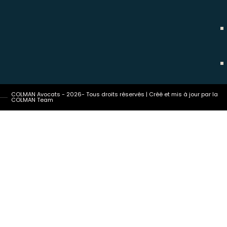
COLMAN Avocats - 2026- Tous droits réservés | Créé et mis à jour par la
COLMAN Team