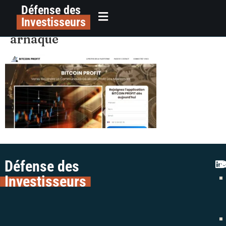
Défense des
alerte plateforme bitcoin profit
principal
Investisseurs
crypto colman avocats escroquerie
arnaque
Défense des
Investisseurs