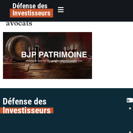
Défense des
alerte arnaque investissements
principal
Investisseurs
vins bjp patrimoine colman
avocats
Défense des
Investisseurs