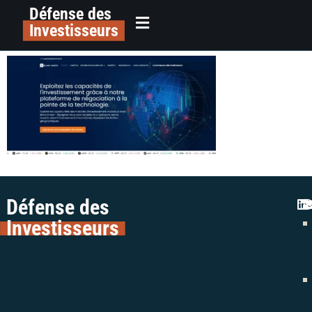
Défense des
alerte plateforme trading blanc
principal
Investisseurs
invest colman avocats
Défense des
Investisseurs