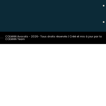
COLMAN Avocats - 2026- Tous droits réservés | Créé et mis à jour par la
COLMAN Team