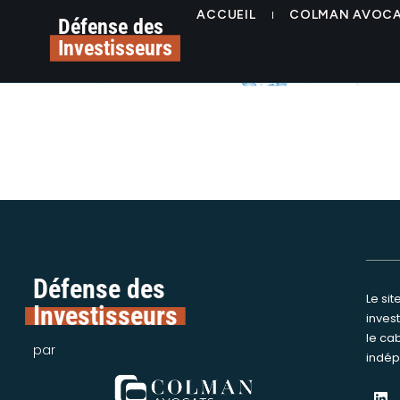
contenu
image-7
ACCUEIL
COLMAN AVOC
principal
Défense des
Investisseurs
Défense des
Le si
Nous int
Investisseurs
inves
assi
le ca
victime
par
indép