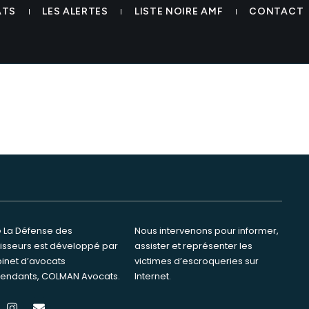
ATS
LES ALERTES
LISTE NOIRE AMF
CONTACT
te La Défense des
ervenons pour informer,
tisseurs est développé par
ster et représenter les
binet d’avocats
s d’escroqueries sur
endants, COLMAN Avocats.
Internet.