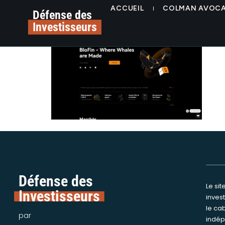
contenu
Blofin.com
ACCUEIL
COLMAN AVOC
principal
Défense des
Investisseurs
Défense des
Le si
Nous int
Investisseurs
inves
assi
le ca
victime
par
indép