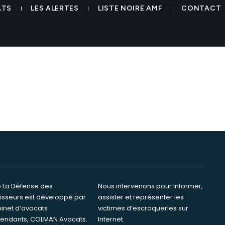
ATS
LES ALERTES
LISTE NOIRE AMF
CONTACT
te La Défense des
ervenons pour informer,
tisseurs est développé par
ster et représenter les
binet d’avocats
s d’escroqueries sur
endants, COLMAN Avocats.
Internet.