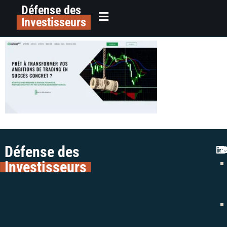
Défense des
alerte trading colman avocats
principal
Investisseurs
capalliance partners avis fraude
Défense des
Investisseurs