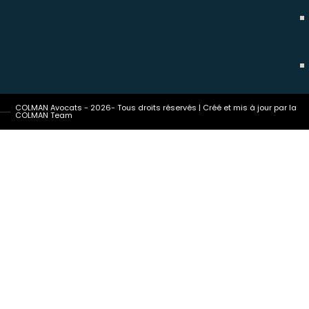
COLMAN Avocats - 2026- Tous droits réservés | Créé et mis à jour par la
COLMAN Team