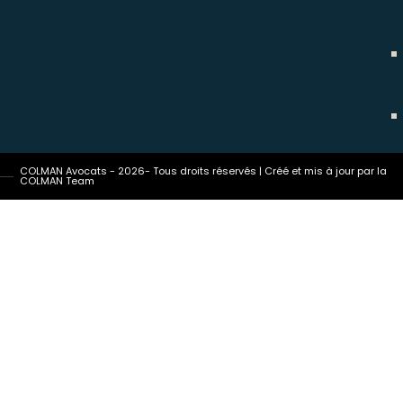
COLMAN Avocats - 2026- Tous droits réservés | Créé et mis à jour par la
COLMAN Team