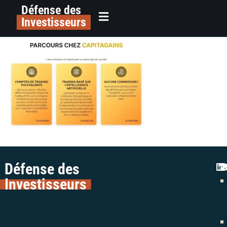
Défense des
alerte plateforme trading
principal
Investisseurs
capitagains avis colman avocats
Défense des
Investisseurs