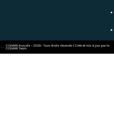
COLMAN Avocats - 2026- Tous droits réservés | Créé et mis à jour par la
COLMAN Team