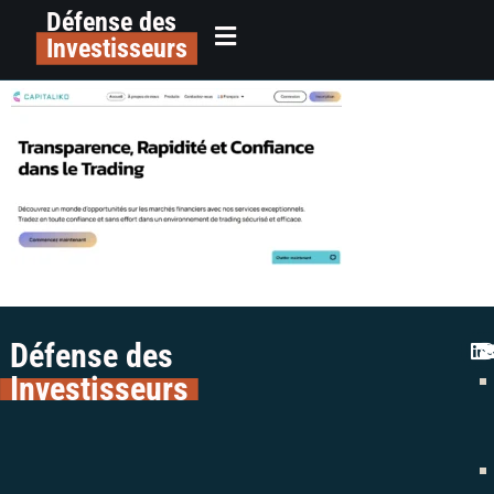
Défense des
alerte escroquerie capitaliko avis
principal
Investisseurs
avocat liste noire AMF
Défense des
Investisseurs