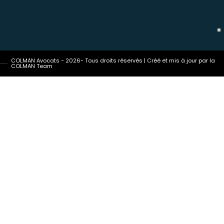
COLMAN Avocats - 2026- Tous droits réservés | Créé et mis à jour par la
COLMAN Team