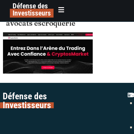
Défense des
alerte arnaque trading
principal
Investisseurs
cryptosmarket avis colman
avocats escroquerie
Défense des
Investisseurs