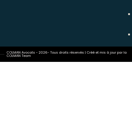
COLMAN Avocats - 2026- Tous droits réservés | Créé et mis à jour par la
COLMAN Team