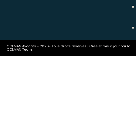
COLMAN Avocats - 2026- Tous droits réservés | Créé et mis à jour par la
COLMAN Team