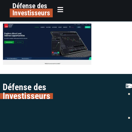
Défense des
alerte plateforme cryptotradetech
principal
Investisseurs
escroquerie colman avocats
Défense des
Investisseurs