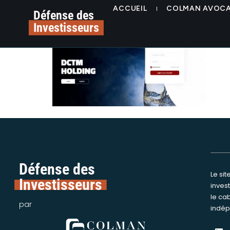
contenu
alerte investissement
ACCUEIL
COLMAN AVOC
principal
Défense des
Investisseurs
Défense des
Le si
Nous int
Investisseurs
inves
assi
le ca
victime
par
indép