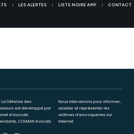
s fraude vins colman avocats
ATS
LES ALERTES
LISTE NOIRE AMF
CONTACT
te La Défense des
ervenons pour informer,
tisseurs est développé par
ster et représenter les
binet d’avocats
s d’escroqueries sur
endants, COLMAN Avocats.
Internet.