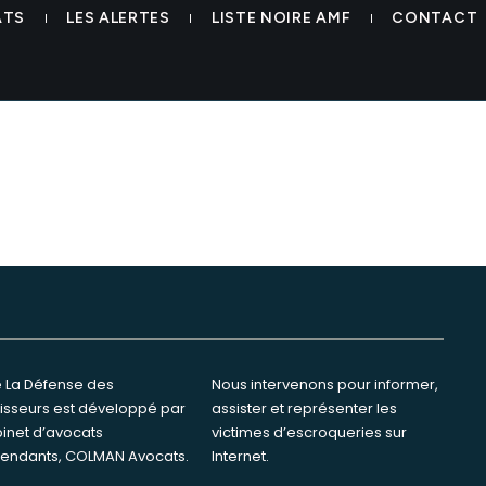
 elan syvor colman avocats
ATS
LES ALERTES
LISTE NOIRE AMF
CONTACT
te La Défense des
ervenons pour informer,
tisseurs est développé par
ster et représenter les
binet d’avocats
s d’escroqueries sur
endants, COLMAN Avocats.
Internet.