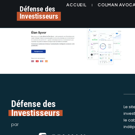
contenu
alerte liste noire AMF
ACCUEIL
COLMAN AVOC
principal
Défense des
Investisseurs
Défense des
Le si
Nous int
Investisseurs
inves
assi
le ca
victime
par
indép