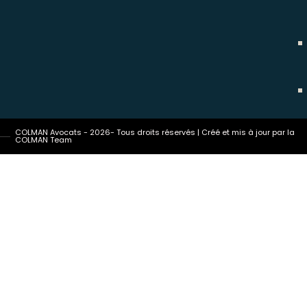
COLMAN Avocats - 2026- Tous droits réservés | Créé et mis à jour par la
COLMAN Team