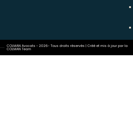
COLMAN Avocats - 2026- Tous droits réservés | Créé et mis à jour par la
COLMAN Team