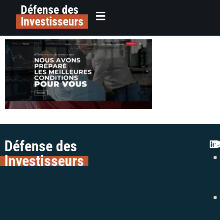
Défense des
alerte plateforme essentra finance
principal
Investisseurs
escroquerie colman avocats
Défense des
Investisseurs