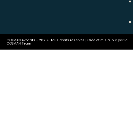
COLMAN Avocats - 2026- Tous droits réservés | Créé et mis à jour par la
COLMAN Team