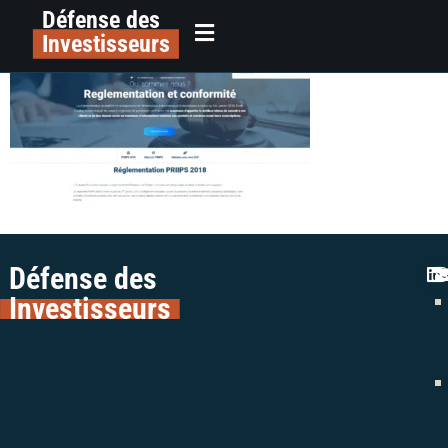
Défense des
etoilecapital.online
principal
Investisseurs
Défense des
Investisseurs