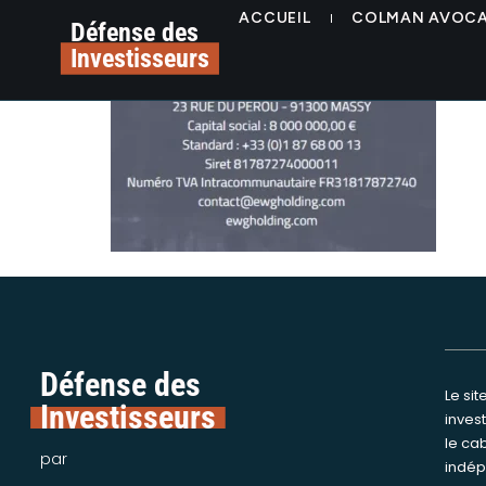
contenu
alerte-arnaque-escro
ACCUEIL
COLMAN AVOC
principal
Défense des
Investisseurs
Défense des
Le si
Nous int
Investisseurs
inves
assi
le ca
victime
par
indép