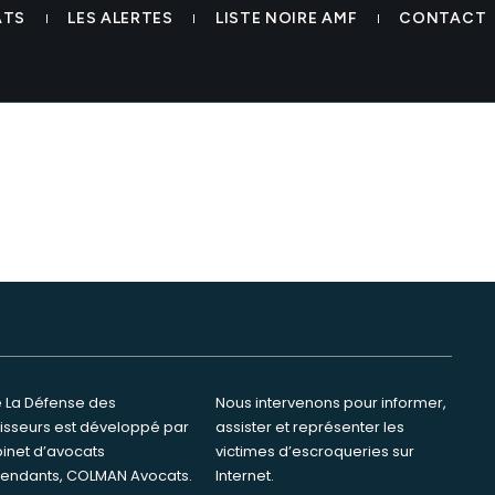
querie-ewgholding-colman-a
ATS
LES ALERTES
LISTE NOIRE AMF
CONTACT
te La Défense des
ervenons pour informer,
tisseurs est développé par
ster et représenter les
binet d’avocats
s d’escroqueries sur
endants, COLMAN Avocats.
Internet.