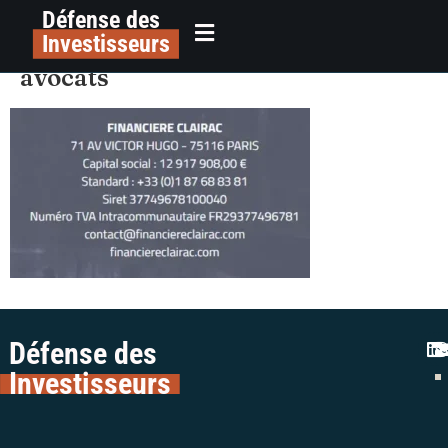
Défense des
alerte-plateforme-vins-financiere-
principal
Investisseurs
clairac-escroquerie-colman-
avocats
Défense des
Investisseurs