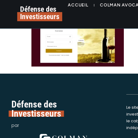
contenu
alerte plateforme fi
ACCUEIL
COLMAN AVOC
principal
Défense des
Investisseurs
Défense des
Le si
Nous int
Investisseurs
inves
assi
le ca
victime
par
indép