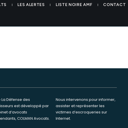
nanciere mcm colman avocats 
ATS
LES ALERTES
LISTE NOIRE AMF
CONTACT
te La Défense des
ervenons pour informer,
tisseurs est développé par
ster et représenter les
binet d’avocats
s d’escroqueries sur
endants, COLMAN Avocats.
Internet.