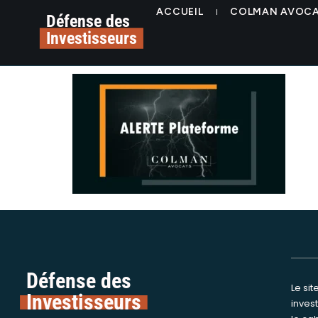
contenu
alerte arnaque invest
ACCUEIL
COLMAN AVOC
principal
Défense des
Investisseurs
colman avocats
Défense des
Le si
Nous int
Investisseurs
inves
assi