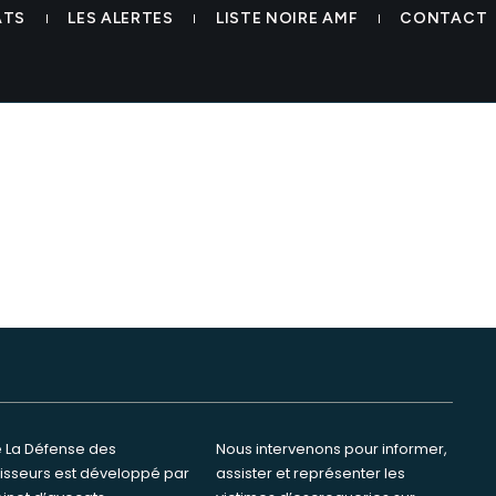
issements financière weissba
ATS
LES ALERTES
LISTE NOIRE AMF
CONTACT
te La Défense des
ervenons pour informer,
tisseurs est développé par
ster et représenter les