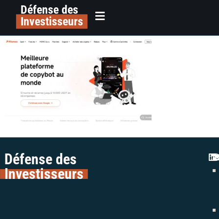
Défense des
alerte arnaque plateforme crypto
principal
Investisseurs
pionex colman avocats avis (2)
Défense des
Investisseurs