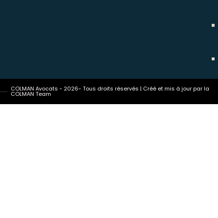
COLMAN Avocats - 2026- Tous droits réservés | Créé et mis à jour par la
COLMAN Team