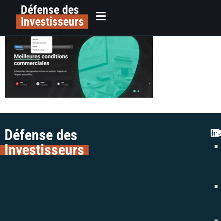
Défense des
Greatinvest.net | Alerte plateforme
principal
Investisseurs
Défense des
Investisseurs