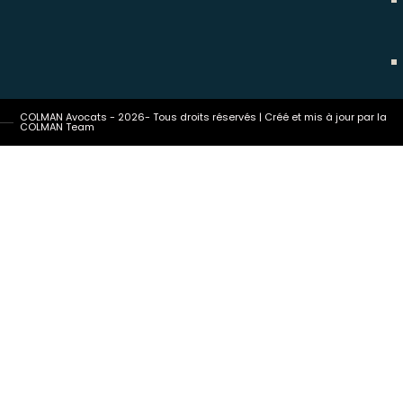
COLMAN Avocats - 2026- Tous droits réservés | Créé et mis à jour par la
COLMAN Team