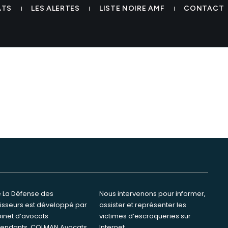
es renouvelables investisse
ATS
LES ALERTES
LISTE NOIRE AMF
CONTACT
te La Défense des
ervenons pour informer,
tisseurs est développé par
ster et représenter les
binet d’avocats
s d’escroqueries sur
endants, COLMAN Avocats.
Internet.