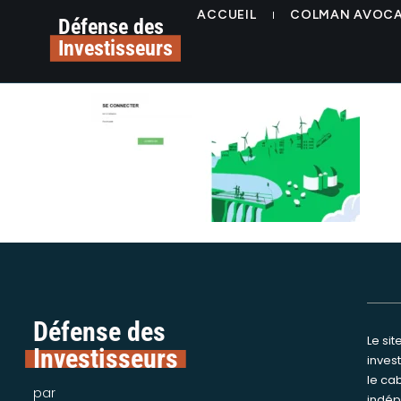
contenu
alerte arnaque énergi
ACCUEIL
COLMAN AVOC
principal
Défense des
Investisseurs
avocats
Défense des
Le si
Nous int
Investisseurs
inves
assi
le ca
victime
par
indép