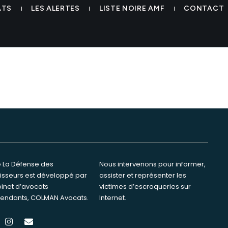
.com
ATS
LES ALERTES
LISTE NOIRE AMF
CONTACT
te La Défense des
ervenons pour informer,
tisseurs est développé par
ster et représenter les
binet d’avocats
s d’escroqueries sur
endants, COLMAN Avocats.
Internet.