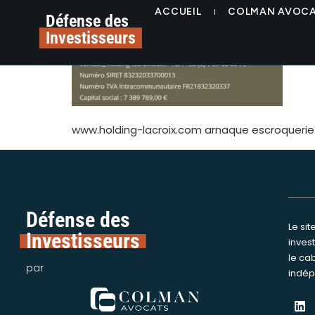
contenu
www.holding-lacroix
ACCUEIL
COLMAN AVOC
principal
Défense des
Investisseurs
www.holding-lacroix.com arnaque escroquerie
Défense des
Le si
Nous int
Investisseurs
inves
assi
le ca
victime
par
indép