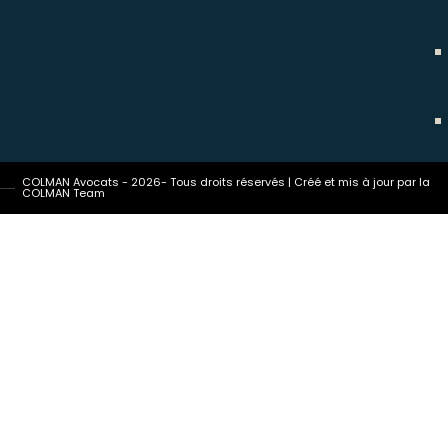
COLMAN Avocats - 2026- Tous droits réservés | Créé et mis à jour par la
COLMAN Team