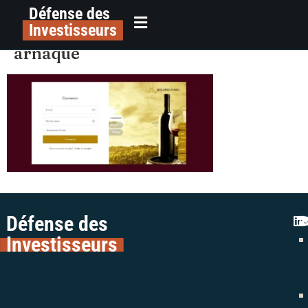
Défense des
alerte plateforme holding como
principal
Investisseurs
vins colman avocats escroquerie
arnaque
Défense des
Investisseurs