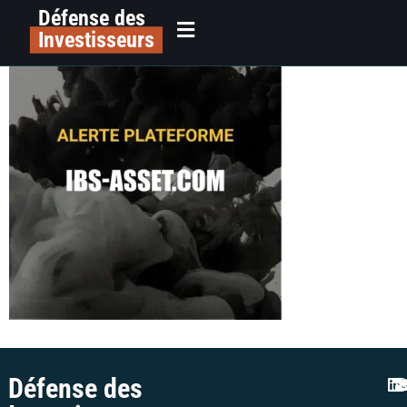
Défense des
ibs-asset alerte plateforme
principal
Investisseurs
Défense des