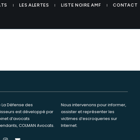
ding inside invest colman av
ATS
LES ALERTES
LISTE NOIRE AMF
CONTACT
te La Défense des
ervenons pour informer,
tisseurs est développé par
ster et représenter les
binet d’avocats
s d’escroqueries sur
endants, COLMAN Avocats.
Internet.