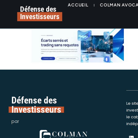
contenu
alerte escroquerie tra
ACCUEIL
COLMAN AVOC
principal
Défense des
Investisseurs
Défense des
Le si
Nous int
Investisseurs
inves
assi
le ca
victime
par
indép