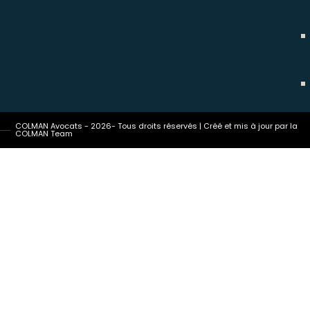
COLMAN Avocats - 2026- Tous droits réservés | Créé et mis à jour par la
COLMAN Team