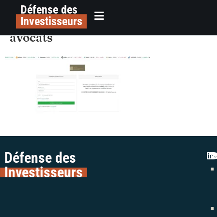
Défense des
alerte arnaque inter
principal
Investisseurs
investissement holding colman
avocats
Défense des
Investisseurs