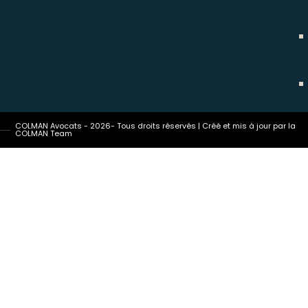
COLMAN Avocats - 2026- Tous droits réservés | Créé et mis à jour par la
COLMAN Team