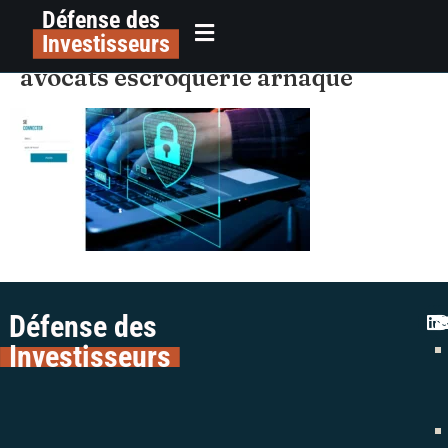
Défense des
alerte plateforme frauduleuse
principal
Investisseurs
inversis invest epargne colman
avocats escroquerie arnaque
Défense des
Investisseurs