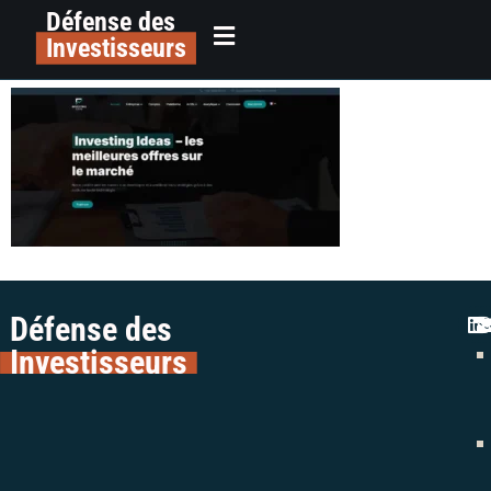
Défense des
alerte arnaque investing ideas
principal
Investisseurs
trading colman avocats
Défense des
Investisseurs