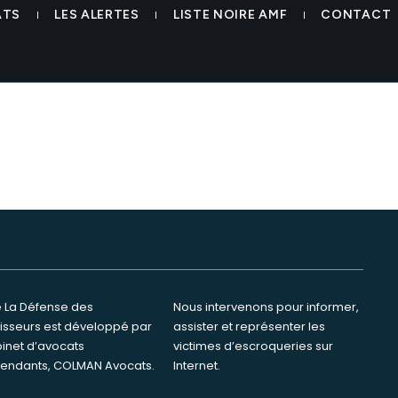
ATS
LES ALERTES
LISTE NOIRE AMF
CONTACT
te La Défense des
ervenons pour informer,
tisseurs est développé par
ster et représenter les
binet d’avocats
s d’escroqueries sur
endants, COLMAN Avocats.
Internet.