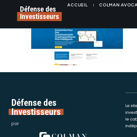
contenu
investixcrypto.com
ACCUEIL
COLMAN AVOC
principal
Défense des
Investisseurs
Défense des
Le si
Nous int
Investisseurs
inves
assi
le ca
victime
par
indép