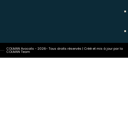
COLMAN Avocats - 2026- Tous droits réservés | Créé et mis à jour par la
COLMAN Team