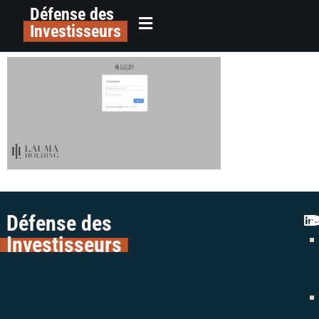
Défense des
alerte arnaque vins lauma holding
principal
Investisseurs
colman avocats vins
Défense des
Investisseurs