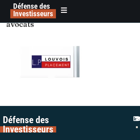
Défense des
alerte-plateforme-louvois-
principal
Investisseurs
placement-escroquerie-colman-
avocats
Défense des
Investisseurs